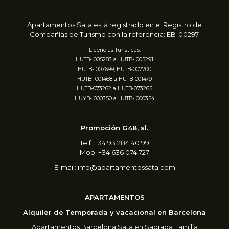
Apartamentos Sata está registrado en
el Registro de
Compañías de Turismo
con la referencia: EB-00297.
Licencias Turísticas:
HUTB- 005283 a HUTB- 005291
HUTB- 007699; HUTB-007700
HUTB- 001468 a HUTB-001479
HUTB-073262 a HUTB-073265
HUYB- 000350 a HUTB- 000354
Promoción G48, sl.
Telf. +34 93 284 40 99
Mob. +34 636 074 727
E-mail:
info@apartamentossata.com
APARTAMENTOS
Alquiler de Temporada y vacacional en Barcelona
Apartamentos Barcelona Sata en Sagrada Familia