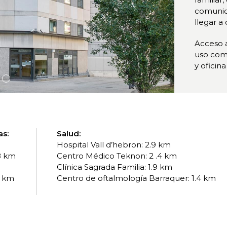
comunic
llegar a
Acceso 
uso comú
y oficin
as:
Salud:
Hospital Vall d’hebron: 2.9 km
8 km
Centro Médico Teknon: 2 .4 km
Clínica Sagrada Familia: 1.9 km
9 km
Centro de oftalmología Barraquer: 1.4 km