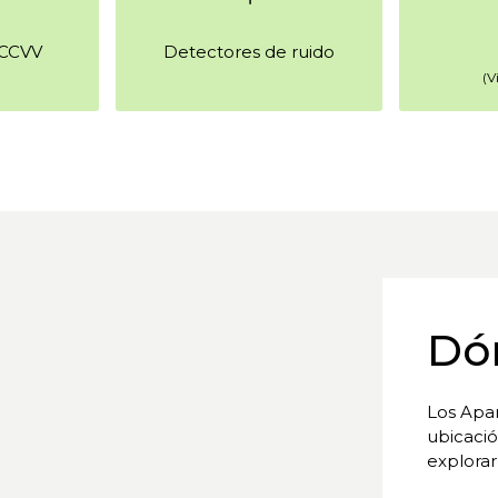
 CCVV
Detectores de ruido
(V
Dó
Los Apa
ubicació
explorar