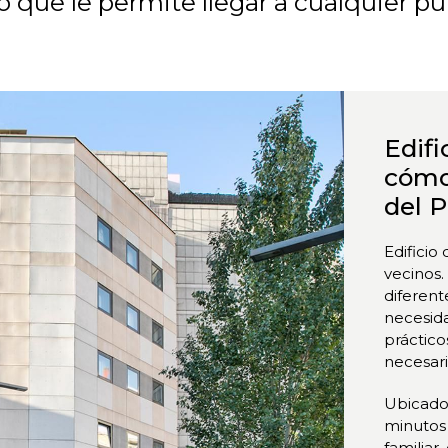
o que le permite llegar a cualquier p
Edif
cómo
del
P
Edificio
vecinos.
diferent
necesid
práctico
necesari
Ubicado 
minutos 
familiar