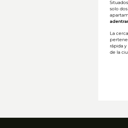
Situados
solo dos
apartame
adentrar
La cerca
pertenec
rápida y
de la ci