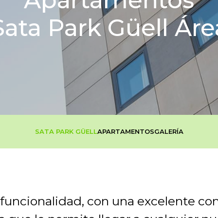
Apartamentos
Sata Park Güell Áre
SATA PARK GÜELL
APARTAMENTOS
GALERÍA
funcionalidad, con una excelente co