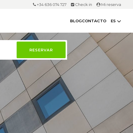
+34 636 074 727
Check in
Mi reserva
BLOG
CONTACTO
ES
RESERVAR